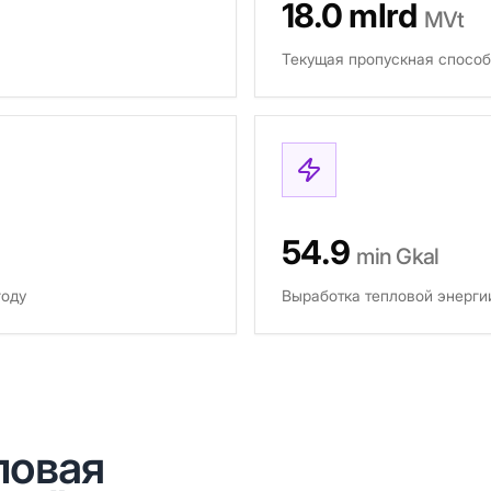
18.0 mlrd
MVt
Текущая пропускная способ
54.9
min Gkal
году
Выработка тепловой энерги
ловая