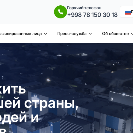
Горячий телефон
+998 78 150 30 18
ффилированные лица
Пресс-служба
Об обществе
жить
ей страны,
дей и
в.