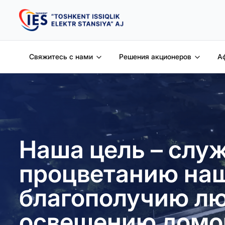
Свяжитесь с нами
Решения акционеров
А
Нашa цель – слу
процветанию наш
благополучию лю
освещению домо