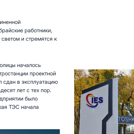
диненной
брайские работники,
 светом и стремятся к
столицы началось
тростанции проектной
л сдан в эксплуатацию
есят лет с тех пор.
едприятии было
ская ТЭС начала