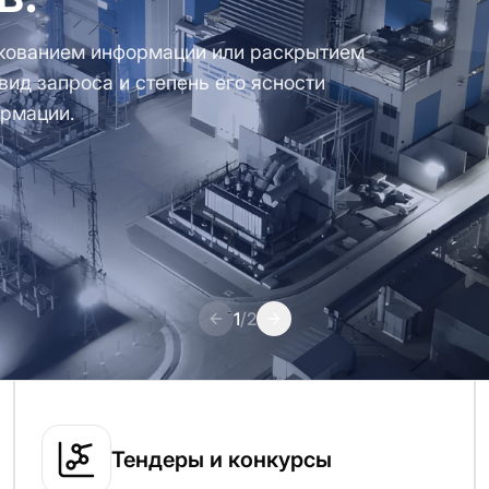
кованием информации или раскрытием
ид запроса и степень его ясности
ормации.
1
/
2
Тендеры и конкурсы